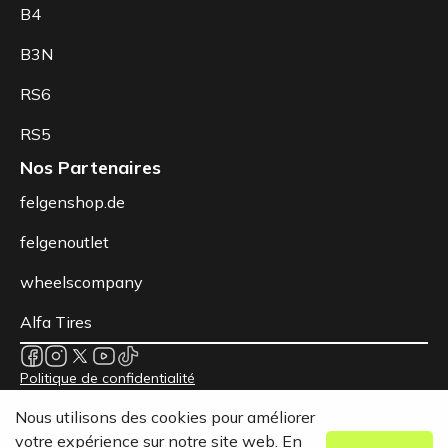
B4
B3N
RS6
RS5
Nos Partenaires
felgenshop.de
felgenoutlet
wheelscompany
Alfa Tires
Politique de confidentialité
Nos conditions
Nous utilisons des cookies pour améliorer
Mentions légales
votre expérience sur notre site web. En
© 2026 Berlin Tyres Europa GmbH - Tous droits réservés.